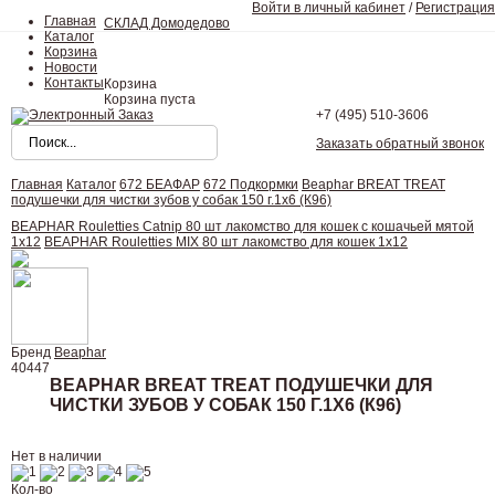
Войти в личный кабинет
/
Регистрация
Главная
СКЛАД Домодедово
Каталог
Корзина
Новости
Контакты
Корзина
Корзина пуста
+7 (495)
510-3606
Заказать обратный звонок
Главная
Каталог
672 БЕАФАР
672 Подкормки
Beaphar BREAT TREAT
подушечки для чистки зубов у собак 150 г.1х6 (К96)
BEAPHAR Rouletties Catnip 80 шт лакомство для кошек с кошачьей мятой
1х12
BEAPHAR Rouletties MIX 80 шт лакомство для кошек 1х12
Бренд
Beaphar
40447
BEAPHAR BREAT TREAT ПОДУШЕЧКИ ДЛЯ
ЧИСТКИ ЗУБОВ У СОБАК 150 Г.1Х6 (К96)
Нет в наличии
Кол-во