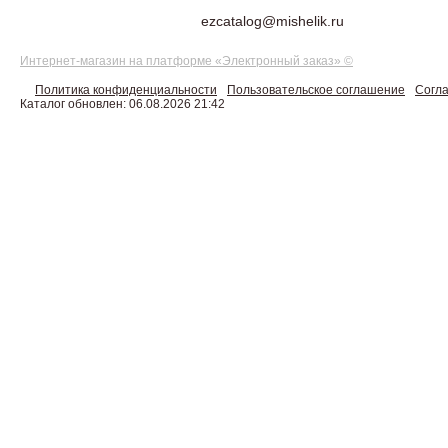
ezcatalog@mishelik.ru
Интернет-магазин на платформе «Электронный заказ» ©
Политика конфиденциальности
Пользовательское соглашение
Согла
Каталог обновлен: 06.08.2026 21:42