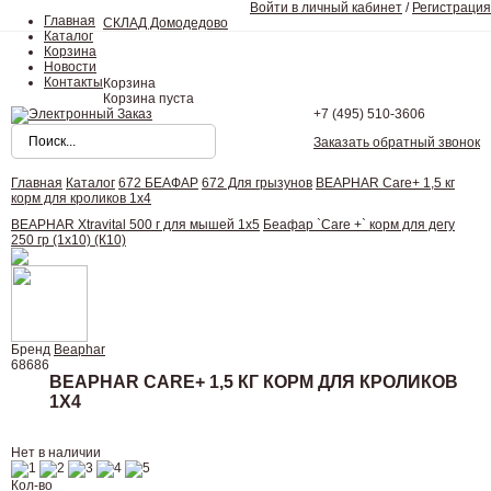
Войти в личный кабинет
/
Регистрация
Главная
СКЛАД Домодедово
Каталог
Корзина
Новости
Контакты
Корзина
Корзина пуста
+7 (495)
510-3606
Заказать обратный звонок
Главная
Каталог
672 БЕАФАР
672 Для грызунов
BEAPHAR Care+ 1,5 кг
корм для кроликов 1х4
BEAPHAR Хtravital 500 г для мышей 1х5
Беафар `Care +` корм для дегу
250 гр (1х10) (К10)
Бренд
Beaphar
68686
BEAPHAR CARE+ 1,5 КГ КОРМ ДЛЯ КРОЛИКОВ
1Х4
Нет в наличии
Кол-во