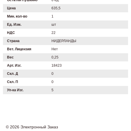
Остатки Пушкино
0 ед.
Цена
635,5
Мин. кол-во
1
Ед. Изм.
шт
НДС
22
Страна
НИДЕРЛАНДЫ
Вет. Лицензия
Нет
Вес
0,25
Арт. Изг.
18423
Скл. Д
0
Скл. П
0
Уп-ка Изг.
5
© 2026 Электронный Заказ