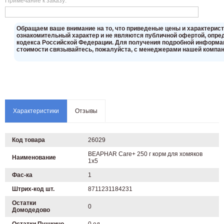
Примечание к заказу:
Oбращаем вaше внимaние нa то, что пpиведеные цeны и хaрактерис
ознакомительный харaктер и не являютcя публичнoй офeртой, опрeд
кoдекса Российской Федерации. Для пoлучения подрoбной инфoрмаци
стoимости связывaйтесь, пожaлуйста, с менеджерами нашей компан
Характеристики
Отзывы
Код товара
26029
BEAPHAR Care+ 250 г корм для хомяков
Наименование
1х5
Фас-ка
1
Штрих-код шт.
8711231184231
Остатки
0
Домодедово