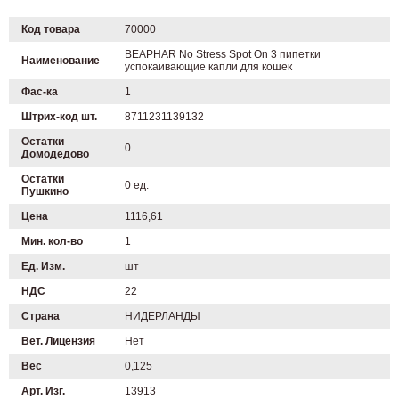
Код товара
70000
BEAPHAR No Stress Spot On 3 пипетки
Наименование
успокаивающие капли для кошек
Фас-ка
1
Штрих-код шт.
8711231139132
Остатки
0
Домодедово
Остатки
0 ед.
Пушкино
Цена
1116,61
Мин. кол-во
1
Ед. Изм.
шт
НДС
22
Страна
НИДЕРЛАНДЫ
Вет. Лицензия
Нет
Вес
0,125
Арт. Изг.
13913