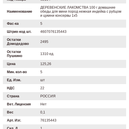
ДЕРЕВЕНСКИЕ ЛАКОМСТВА 100 г домашние
Наименование
обеды для мини пород нежная индейка с рубцом
и цукини консервы 1х5
Фас-ка
5
Штрих-код шт.
4607076135443
Остатки
2495
Домодедово
Остатки
1310 ед.
Пушкино
Цена
125,26
Мин. кол-во
5
Ед. Изм.
шт
НДС
22
Страна
РОССИЯ
Вет. Лицензия
Нет
Вес
0,1
Арт. Изг.
76135443
Скл. Д
1