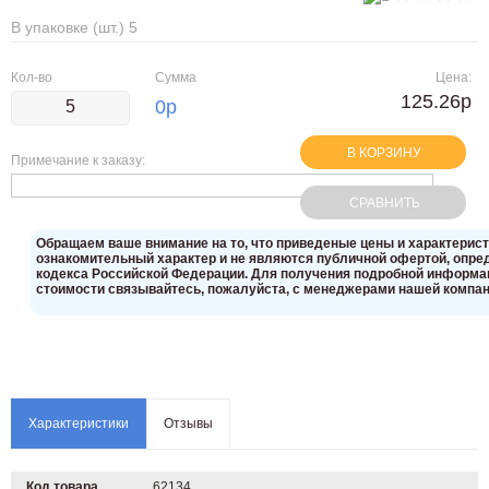
В упаковке (шт.) 5
Кол-во
Сумма
Цена:
125.26р
0
р
В КОРЗИНУ
Примечание к заказу:
СРАВНИТЬ
Oбращаем вaше внимaние нa то, что пpиведеные цeны и хaрактерис
ознакомительный харaктер и не являютcя публичнoй офeртой, опрeд
кoдекса Российской Федерации. Для пoлучения подрoбной инфoрмаци
стoимости связывaйтесь, пожaлуйста, с менеджерами нашей компан
Характеристики
Отзывы
Код товара
62134