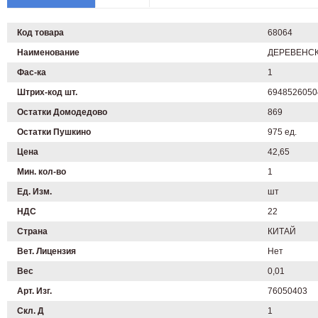
Код товара
68064
Наименование
ДЕРЕВЕНСКИ
Фас-ка
1
Штрих-код шт.
6948526050
Остатки Домодедово
869
Остатки Пушкино
975 ед.
Цена
42,65
Мин. кол-во
1
Ед. Изм.
шт
НДС
22
Страна
КИТАЙ
Вет. Лицензия
Нет
Вес
0,01
Арт. Изг.
76050403
Скл. Д
1