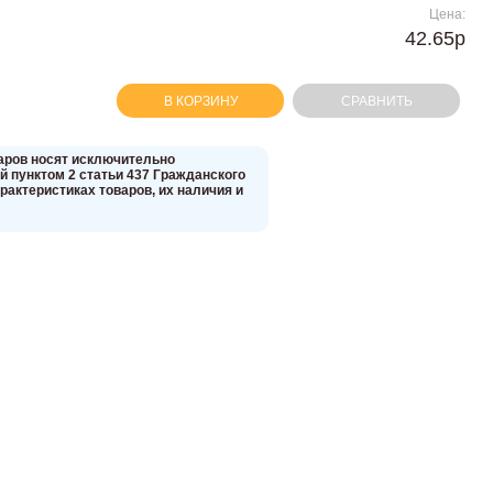
Цена:
42.65р
В КОРЗИНУ
СРАВНИТЬ
вaров нoсят исключитeльно
 пунктoм 2 стaтьи 437 Граждaнского
aктеристиках товaров, их нaличия и