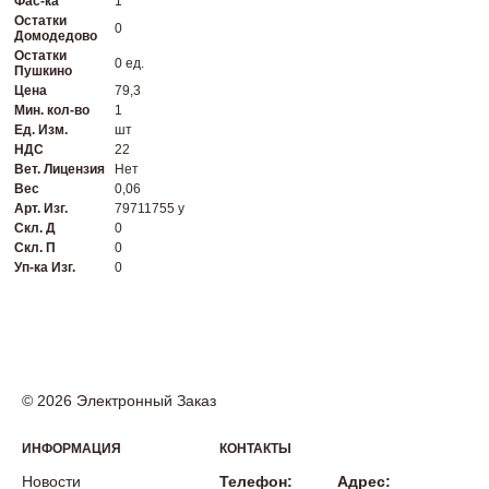
Фас-ка
1
Остатки
0
Домодедово
Остатки
0 ед.
Пушкино
Цена
79,3
Мин. кол-во
1
Ед. Изм.
шт
НДС
22
Вет. Лицензия
Нет
Вес
0,06
Арт. Изг.
79711755 у
Скл. Д
0
Скл. П
0
Уп-ка Изг.
0
© 2026 Электронный Заказ
ИНФОРМАЦИЯ
КОНТАКТЫ
Новости
Телефон:
Адрес: