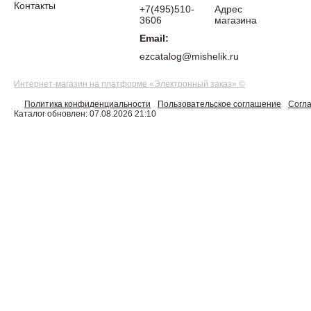
Контакты
+7(495)510-
Адрес
3606
магазина
Email:
ezcatalog@mishelik.ru
Интернет-магазин на платформе «Электронный заказ» ©
Политика конфиденциальности
Пользовательское соглашение
Согла
Каталог обновлен: 07.08.2026 21:10