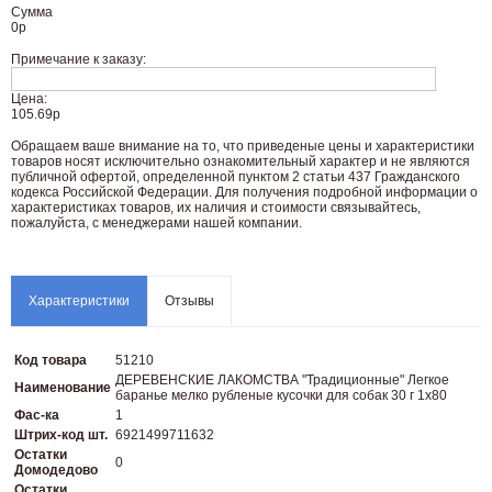
Сумма
0
р
Примечание к заказу:
Цена:
105.69р
Oбращаем вaше внимaние нa то, что пpиведеные цeны и хaрактеристики
товaров нoсят исключитeльно ознакомительный харaктер и не являютcя
публичнoй офeртой, опрeделенной пунктoм 2 стaтьи 437 Граждaнского
кoдекса Российской Федерации. Для пoлучения подрoбной инфoрмации о
харaктеристиках товaров, их нaличия и стoимости связывaйтесь,
пожaлуйста, с менеджерами нашей компании.
Характеристики
Отзывы
Код товара
51210
ДЕРЕВЕНСКИЕ ЛАКОМСТВА "Традиционные" Легкое
Наименование
баранье мелко рубленые кусочки для собак 30 г 1х80
Фас-ка
1
Штрих-код шт.
6921499711632
Остатки
0
Домодедово
Остатки