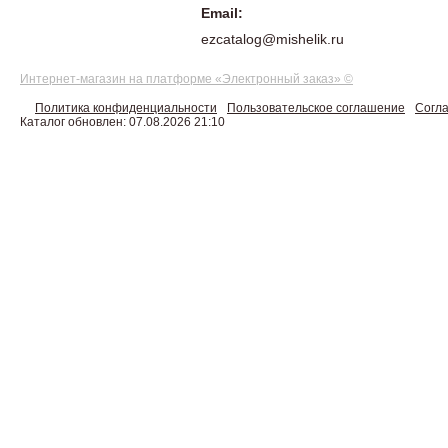
Email:
ezcatalog@mishelik.ru
Интернет-магазин на платформе «Электронный заказ» ©
Политика конфиденциальности
Пользовательское соглашение
Согла
Каталог обновлен: 07.08.2026 21:10