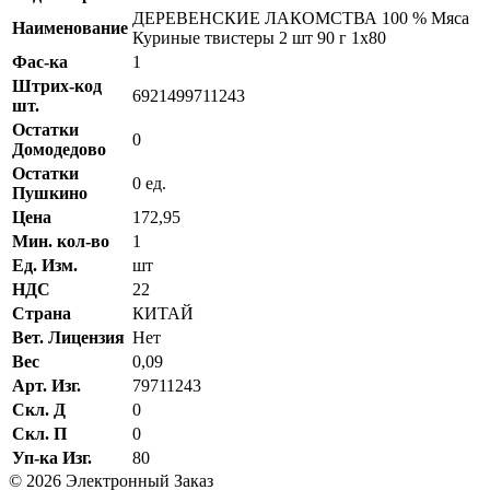
ДЕРЕВЕНСКИЕ ЛАКОМСТВА 100 % Мяса
Наименование
Куриные твистеры 2 шт 90 г 1х80
Фас-ка
1
Штрих-код
6921499711243
шт.
Остатки
0
Домодедово
Остатки
0 ед.
Пушкино
Цена
172,95
Мин. кол-во
1
Ед. Изм.
шт
НДС
22
Страна
КИТАЙ
Вет. Лицензия
Нет
Вес
0,09
Арт. Изг.
79711243
Скл. Д
0
Скл. П
0
Уп-ка Изг.
80
© 2026 Электронный Заказ