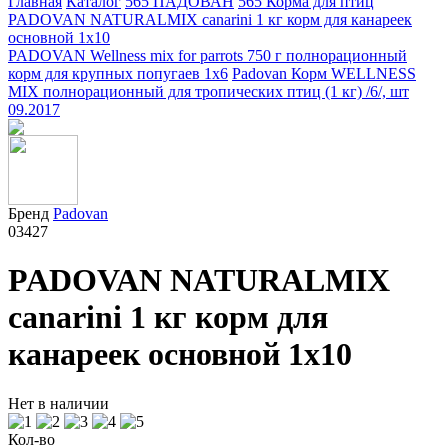
Главная
Каталог
565 ПАДОВАН
565 Корма для птиц
PADOVAN NATURALMIX canarini 1 кг корм для канареек
основной 1х10
PADOVAN Wellness mix for parrots 750 г полнорационный
корм для крупных попугаев 1х6
Padovan Корм WELLNESS
MIX полнорационный для тропических птиц (1 кг) /6/, шт
09.2017
Бренд
Padovan
03427
PADOVAN NATURALMIX
canarini 1 кг корм для
канареек основной 1х10
Нет в наличии
Кол-во