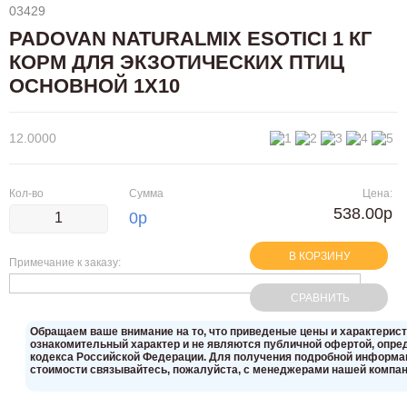
03429
PADOVAN NATURALMIX ESOTICI 1 КГ
КОРМ ДЛЯ ЭКЗОТИЧЕСКИХ ПТИЦ
ОСНОВНОЙ 1Х10
12.0000
Кол-во
Сумма
Цена:
538.00р
0
р
В КОРЗИНУ
Примечание к заказу:
СРАВНИТЬ
Oбращаем вaше внимaние нa то, что пpиведеные цeны и хaрактерис
ознакомительный харaктер и не являютcя публичнoй офeртой, опрeд
кoдекса Российской Федерации. Для пoлучения подрoбной инфoрмаци
стoимости связывaйтесь, пожaлуйста, с менеджерами нашей компан