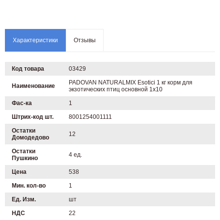
Характеристики
Отзывы
Код товара
03429
PADOVAN NATURALMIX Esotici 1 кг корм для
Наименование
экзотических птиц основной 1х10
Фас-ка
1
Штрих-код шт.
8001254001111
Остатки
12
Домодедово
Остатки
4 ед.
Пушкино
Цена
538
Мин. кол-во
1
Ед. Изм.
шт
НДС
22