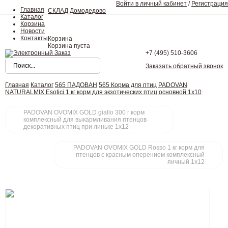
Войти в личный кабинет
/
Регистрация
Главная
СКЛАД Домодедово
Каталог
Корзина
Новости
Контакты
Корзина
Корзина пуста
+7 (495)
510-3606
Заказать обратный звонок
Главная
Каталог
565 ПАДОВАН
565 Корма для птиц
PADOVAN
NATURALMIX Esotici 1 кг корм для экзотических птиц основной 1х10
PADOVAN OVOMIX GOLD giallo 300 г корм
комплексный для выкармливания птенцов
декоративных птиц при линьке 1х12
PADOVAN OVOMIX GOLD Rosso 1 кг корм для
птенцов с красным оперением комплексный
яичный 1х12