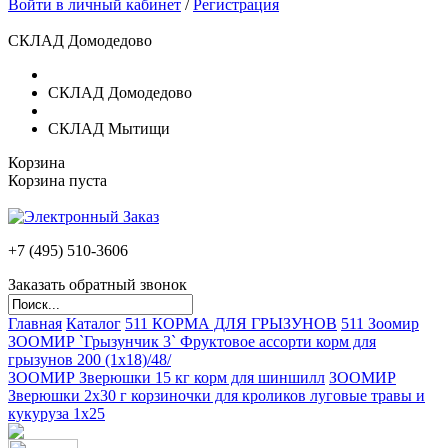
Войти в личный кабинет
/
Регистрация
СКЛАД Домодедово
СКЛАД Домодедово
СКЛАД Мытищи
Корзина
Корзина пуста
+7 (495)
510-3606
Заказать обратный звонок
Главная
Каталог
511 КОРМА ДЛЯ ГРЫЗУНОВ
511 Зоомир
ЗООМИР `Грызунчик 3` Фруктовое ассорти корм для
грызунов 200 (1х18)/48/
ЗООМИР Зверюшки 15 кг корм для шиншилл
ЗООМИР
Зверюшки 2х30 г корзиночки для кроликов луговые травы и
кукуруза 1х25