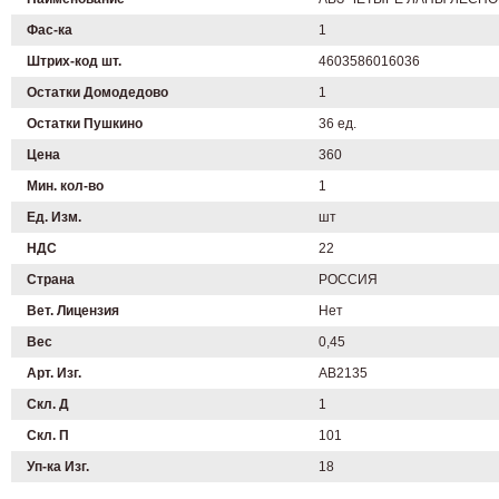
Фас-ка
1
Штрих-код шт.
4603586016036
Остатки Домодедово
1
Остатки Пушкино
36 ед.
Цена
360
Мин. кол-во
1
Ед. Изм.
шт
НДС
22
Страна
РОССИЯ
Вет. Лицензия
Нет
Вес
0,45
Арт. Изг.
AB2135
Скл. Д
1
Скл. П
101
Уп-ка Изг.
18