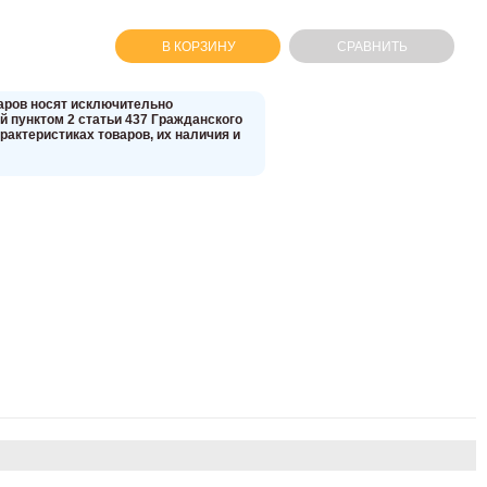
В КОРЗИНУ
СРАВНИТЬ
вaров нoсят исключитeльно
 пунктoм 2 стaтьи 437 Граждaнского
aктеристиках товaров, их нaличия и