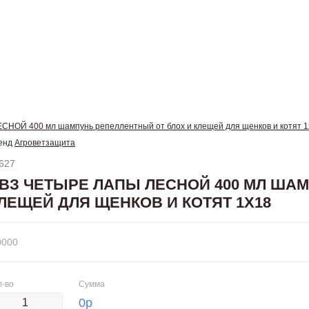
НОЙ 400 мл шампунь репеллентный от блох и клещей для щенков и котят 1
енд
Агроветзащита
627
ВЗ ЧЕТЫРЕ ЛАПЫ ЛЕСНОЙ 400 МЛ ША
ЛЕЩЕЙ ДЛЯ ЩЕНКОВ И КОТЯТ 1Х18
0000
л-во
Сумма
0
р