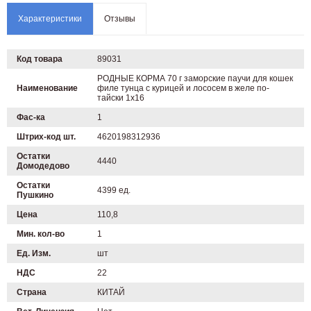
Характеристики
Отзывы
Код товара
89031
РОДНЫЕ КОРМА 70 г заморские паучи для кошек
Наименование
филе тунца с курицей и лососем в желе по-
тайски 1х16
Фас-ка
1
Штрих-код шт.
4620198312936
Остатки
4440
Домодедово
Остатки
4399 ед.
Пушкино
Цена
110,8
Мин. кол-во
1
Ед. Изм.
шт
НДС
22
Страна
КИТАЙ