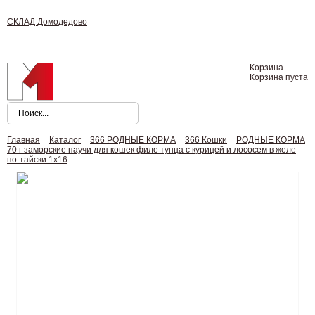
СКЛАД Домодедово
Корзина
Корзина пуста
Главная
Каталог
366 РОДНЫЕ КОРМА
366 Кошки
РОДНЫЕ КОРМА
70 г заморские паучи для кошек филе тунца с курицей и лососем в желе
по-тайски 1х16