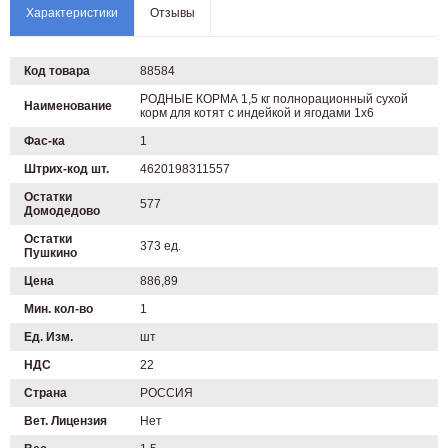
Характеристики
Отзывы
Код товара
88584
РОДНЫЕ КОРМА 1,5 кг полнорационный сухой
Наименование
корм для котят с индейкой и ягодами 1х6
Фас-ка
1
Штрих-код шт.
4620198311557
Остатки
577
Домодедово
Остатки
373 ед.
Пушкино
Цена
886,89
Мин. кол-во
1
Ед. Изм.
шт
НДС
22
Страна
РОССИЯ
Вет. Лицензия
Нет