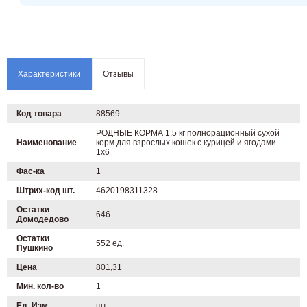
Характеристики
Отзывы
Код товара
88569
РОДНЫЕ КОРМА 1,5 кг полнорационный сухой
Наименование
корм для взрослых кошек с курицей и ягодами
1х6
Фас-ка
1
Штрих-код шт.
4620198311328
Остатки
646
Домодедово
Остатки
552 ед.
Пушкино
Цена
801,31
Мин. кол-во
1
Ед. Изм.
шт