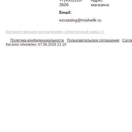
+7(495)510-
Адрес
3606
магазина
Email:
ezcatalog@mishelik.ru
Интернет-магазин на платформе «Электронный заказ» ©
Политика конфиденциальности
Пользовательское соглашение
Согла
Каталог обновлен: 07.08.2026 21:10