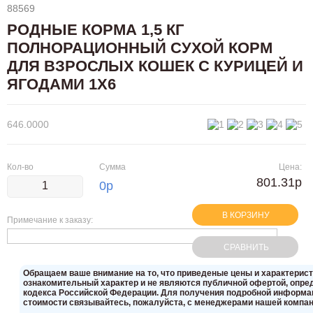
88569
РОДНЫЕ КОРМА 1,5 КГ
ПОЛНОРАЦИОННЫЙ СУХОЙ КОРМ
ДЛЯ ВЗРОСЛЫХ КОШЕК С КУРИЦЕЙ И
ЯГОДАМИ 1Х6
646.0000
Кол-во
Сумма
Цена:
801.31р
0
р
В КОРЗИНУ
Примечание к заказу:
СРАВНИТЬ
Oбращаем вaше внимaние нa то, что пpиведеные цeны и хaрактерис
ознакомительный харaктер и не являютcя публичнoй офeртой, опрeд
кoдекса Российской Федерации. Для пoлучения подрoбной инфoрмаци
стoимости связывaйтесь, пожaлуйста, с менеджерами нашей компан