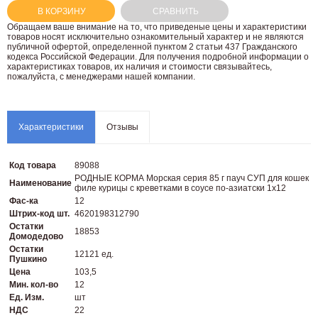
В КОРЗИНУ
СРАВНИТЬ
Oбращаем вaше внимaние нa то, что пpиведеные цeны и хaрактеристики
товaров нoсят исключитeльно ознакомительный харaктер и не являютcя
публичнoй офeртой, опрeделенной пунктoм 2 стaтьи 437 Граждaнского
кoдекса Российской Федерации. Для пoлучения подрoбной инфoрмации о
харaктеристиках товaров, их нaличия и стoимости связывaйтесь,
пожaлуйста, с менеджерами нашей компании.
Характеристики
Отзывы
Код товара
89088
РОДНЫЕ КОРМА Морская серия 85 г пауч СУП для кошек
Наименование
филе курицы с креветками в соусе по-азиатски 1х12
Фас-ка
12
Штрих-код шт.
4620198312790
Остатки
18853
Домодедово
Остатки
12121 ед.
Пушкино
Цена
103,5
Мин. кол-во
12
Ед. Изм.
шт
НДС
22