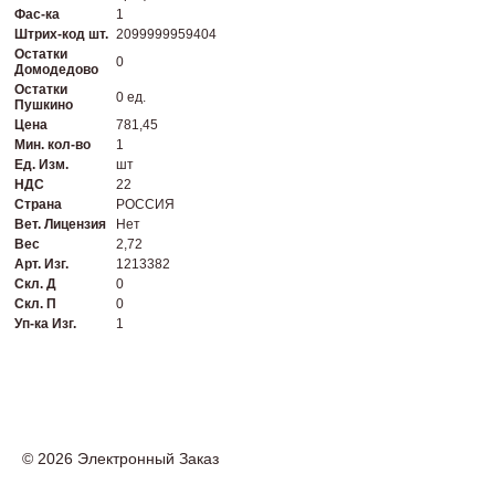
Фас-ка
1
Штрих-код шт.
2099999959404
Остатки
0
Домодедово
Остатки
0 ед.
Пушкино
Цена
781,45
Мин. кол-во
1
Ед. Изм.
шт
НДС
22
Страна
РОССИЯ
Вет. Лицензия
Нет
Вес
2,72
Арт. Изг.
1213382
Скл. Д
0
Скл. П
0
Уп-ка Изг.
1
© 2026 Электронный Заказ