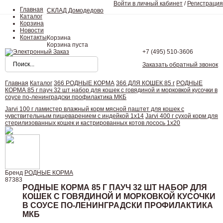
Войти в личный кабинет
/
Регистрация
Главная
СКЛАД Домодедово
Каталог
Корзина
Новости
Контакты
Корзина
Корзина пуста
+7 (495)
510-3606
Заказать обратный звонок
Главная
Каталог
366 РОДНЫЕ КОРМА
366 ДЛЯ КОШЕК 85 г
РОДНЫЕ
КОРМА 85 г пауч 32 шт набор для кошек с говядиной и морковкой кусочки в
соусе по-ленинградски профилактика МКБ
Jarvi 100 г ламистер влажный корм мясной паштет для кошек с
чувствительным пищеварением с индейкой 1х14
Jarvi 400 г сухой корм для
стерилизованных кошек и кастрированных котов лосось 1х20
Бренд
РОДНЫЕ КОРМА
87383
РОДНЫЕ КОРМА 85 Г ПАУЧ 32 ШТ НАБОР ДЛЯ
КОШЕК С ГОВЯДИНОЙ И МОРКОВКОЙ КУСОЧКИ
В СОУСЕ ПО-ЛЕНИНГРАДСКИ ПРОФИЛАКТИКА
МКБ