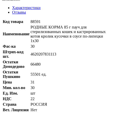
Характеристики
Отзывы
Код товара
88591
РОДНЫЕ КОРМА 85 г пауч для
стерилизованных кошек и кастрированных
Наименование
котов кролик кусочки в соусе по-липецки
1х30
Фас-ка
30
Штрих-код
4620207831113
шт.
Остатки
66480
Домодедово
Остатки
55501 ед.
Пушкино
Цена
31
Мин. кол-во
30
Ед. Изм.
шт
НДС
22
Страна
РОССИЯ
Вет. Лицензия
Нет