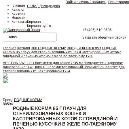
Войти в личный кабинет
/
Регистрация
Главная
СКЛАД Домодедово
Каталог
Корзина
Новости
Контакты
Корзина
Корзина пуста
+7 (495)
510-3606
Заказать обратный звонок
Главная
Каталог
366 РОДНЫЕ КОРМА
366 ДЛЯ КОШЕК 85 г
РОДНЫЕ
КОРМА 85 г пауч для стерилизованных кошек и кастрированных котов с
говядиной и печенью кусочки в желе по-таежному 1х30
APICENNA WELCO Лакомство для кошек 7*35 мл "Иммунитет и здоровое
пищеварение" 1х8
Jarvi 100 г ламистер влажный корм мясной паштет для
стерилизованных кошек с кроликом 1х14
Бренд
РОДНЫЕ КОРМА
88594
РОДНЫЕ КОРМА 85 Г ПАУЧ ДЛЯ
СТЕРИЛИЗОВАННЫХ КОШЕК И
КАСТРИРОВАННЫХ КОТОВ С ГОВЯДИНОЙ И
ПЕЧЕНЬЮ КУСОЧКИ В ЖЕЛЕ ПО-ТАЕЖНОМУ