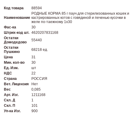
Код товара
88594
РОДНЫЕ КОРМА 85 г пауч для стерилизованных кошек и
Наименование
кастрированных котов с говядиной и печенью кусочки в
желе по-таежному 1х30
Фас-ка
30
Штрих-код шт.
4620207831168
Остатки
55440
Домодедово
Остатки
68218 ед.
Пушкино
Цена
31
Мин. кол-во
30
Ед. Изм.
шт
НДС
22
Страна
РОССИЯ
Вет. Лицензия
Нет
Вес
0,085
Арт. Изг.
1211168
Скл. Д
1
Скл. П
101
Уп-ка Изг.
900