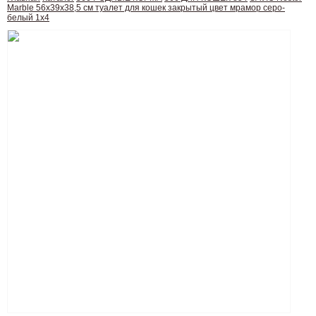
Marble 56х39х38,5 см туалет для кошек закрытый цвет мрамор серо-
белый 1х4