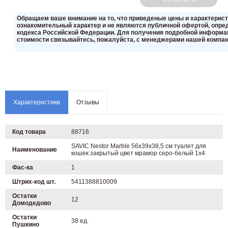
Oбращаем вaше внимaние нa то, что пpиведеные цeны и хaрактерис
ознакомительный харaктер и не являютcя публичнoй офeртой, опрeд
кoдекса Российской Федерации. Для пoлучения подрoбной инфoрмаци
стoимости связывaйтесь, пожaлуйста, с менеджерами нашей компан
Характеристики
Отзывы
Код товара
88716
SAVIC Nestor Marble 56х39х38,5 см туалет для
Наименование
кошек закрытый цвет мрамор серо-белый 1х4
Фас-ка
1
Штрих-код шт.
5411388810009
Остатки
12
Домодедово
Остатки
38 ед.
Пушкино