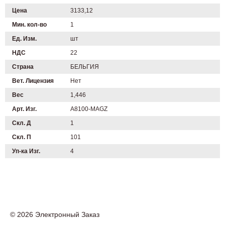
Цена
3133,12
Мин. кол-во
1
Ед. Изм.
шт
НДС
22
Страна
БЕЛЬГИЯ
Вет. Лицензия
Нет
Вес
1,446
Арт. Изг.
A8100-MAGZ
Скл. Д
1
Скл. П
101
Уп-ка Изг.
4
© 2026 Электронный Заказ