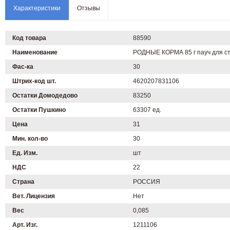
Характеристики
Отзывы
Код товара
88590
Наименование
РОДНЫЕ КОРМА 85 г пауч для сте
Фас-ка
30
Штрих-код шт.
4620207831106
Остатки Домодедово
83250
Остатки Пушкино
63307 ед.
Цена
31
Мин. кол-во
30
Ед. Изм.
шт
НДС
22
Страна
РОССИЯ
Вет. Лицензия
Нет
Вес
0,085
Арт. Изг.
1211106