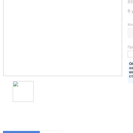
83
В 
Ко
Пр
O
о
к
с