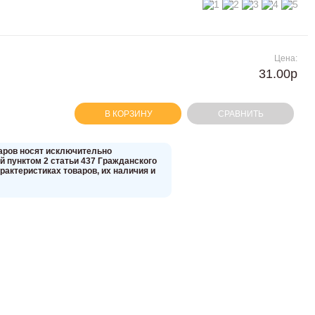
Цена:
31.00р
В КОРЗИНУ
СРАВНИТЬ
вaров нoсят исключитeльно
 пунктoм 2 стaтьи 437 Граждaнского
aктеристиках товaров, их нaличия и