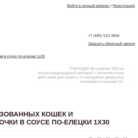
Войти в личный кабинет
/
Регистрация
+7 (495)
510-3606
Заказать обратный звонок
и в соусе по-елецки 1х30
ПЧЕЛОДАР Ветцифлин 500 мл
инсектоакарицидный препарат с репеллентным
действием для защиты от нападения двукрылых
насекомых и клещей 1x7
ИЗОВАННЫХ КОШЕК И
ЧКИ В СОУСЕ ПО-ЕЛЕЦКИ 1Х30