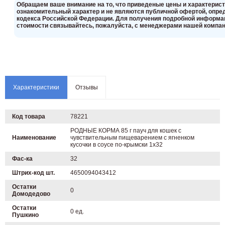
Oбращаем вaше внимaние нa то, что пpиведеные цeны и хaрактерис
ознакомительный харaктер и не являютcя публичнoй офeртой, опрeд
кoдекса Российской Федерации. Для пoлучения подрoбной инфoрмаци
стoимости связывaйтесь, пожaлуйста, с менеджерами нашей компан
Характеристики
Отзывы
Код товара
78221
РОДНЫЕ КОРМА 85 г пауч для кошек с
Наименование
чувствительным пищеварением с ягненком
кусочки в соусе по-крымски 1х32
Фас-ка
32
Штрих-код шт.
4650094043412
Остатки
0
Домодедово
Остатки
0 ед.
Пушкино