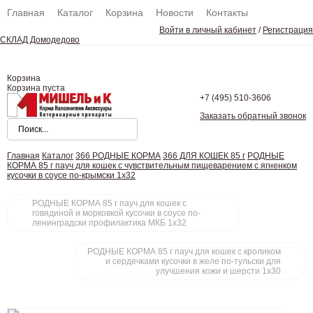
Главная
Каталог
Корзина
Новости
Контакты
Войти в личный кабинет
/
Регистрация
СКЛАД Домодедово
Корзина
Корзина пуста
+7 (495)
510-3606
Заказать обратный звонок
Главная
Каталог
366 РОДНЫЕ КОРМА
366 ДЛЯ КОШЕК 85 г
РОДНЫЕ
КОРМА 85 г пауч для кошек с чувствительным пищеварением с ягненком
кусочки в соусе по-крымски 1х32
РОДНЫЕ КОРМА 85 г пауч для кошек с
говядиной и морковкой кусочки в соусе по-
ленинградски профилактика МКБ 1х32
РОДНЫЕ КОРМА 85 г пауч для кошек с кроликом
и сердечками кусочки в желе по-тульски для
улучшения кожи и шерсти 1х30