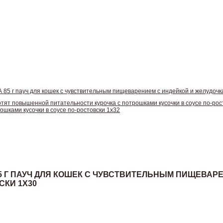
5 г пауч для кошек с чувствительным пищеварением с индейкой и желудочкам
ят повышенной питательности курочка с потрошками кусочки в соусе по-рос
ошками кусочки в соусе по-ростовски 1х32
5 Г ПАУЧ ДЛЯ КОШЕК С ЧУВСТВИТЕЛЬНЫМ ПИЩЕВАРЕ
СКИ 1Х30