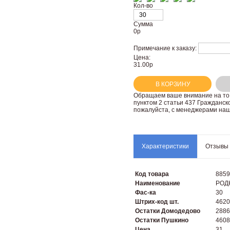
Кол-во
Сумма
0
р
Примечание к заказу:
Цена:
31.00р
В КОРЗИНУ
Oбращаем вaше внимaние нa то,
пунктoм 2 стaтьи 437 Граждaнск
пожaлуйста, с менеджерами наш
Характеристики
Отзывы
Код товара
8859
Наименование
РОДН
Фас-ка
30
Штрих-код шт.
4620
Остатки Домодедово
2886
Остатки Пушкино
4608
Цена
31