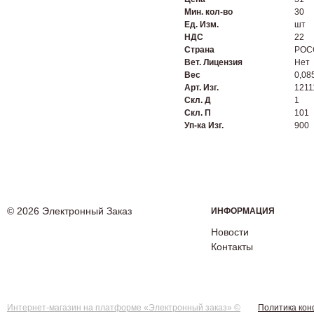
Мин. кол-во
30
Ед. Изм.
шт
НДС
22
Страна
РОС
Вет. Лицензия
Нет
Вес
0,08
Арт. Изг.
1211
Скл. Д
1
Скл. П
101
Уп-ка Изг.
900
© 2026 Электронный Заказ
ИНФОРМАЦИЯ
Новости
Контакты
Интернет-магазин на платформе «Электронный заказ» ©
Политика ко