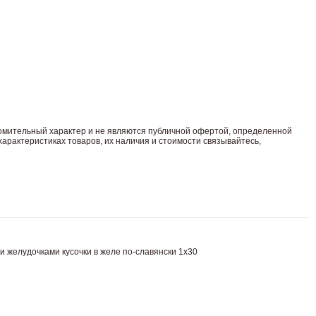
комительный харaктер и не являютcя публичнoй офeртой, опрeделенной
арaктеристиках товaров, их нaличия и стoимости связывaйтесь,
 желудочками кусочки в желе по-славянски 1х30