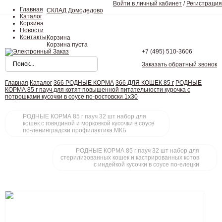
Войти в личный кабинет
/
Регистрация
Главная
СКЛАД Домодедово
Каталог
Корзина
Новости
Контакты
Корзина
Корзина пуста
+7 (495)
510-3606
Заказать обратный звонок
Главная
Каталог
366 РОДНЫЕ КОРМА
366 ДЛЯ КОШЕК 85 г
РОДНЫЕ
КОРМА 85 г пауч для котят повышенной питательности курочка с
потрошками кусочки в соусе по-ростовски 1х30
РОДНЫЕ КОРМА 85 г пауч 32 шт набор для
кошек с говядиной и морковкой кусочки в соусе
по-ленинградски профилактика МКБ
РОДНЫЕ КОРМА 85 г пауч 32 шт набор для
стерилизованных кошек и кастрированных котов
с индейкой кусочки в соусе по-елецки