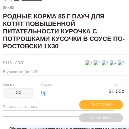
88593
РОДНЫЕ КОРМА 85 Г ПАУЧ ДЛЯ
КОТЯТ ПОВЫШЕННОЙ
ПИТАТЕЛЬНОСТИ КУРОЧКА С
ПОТРОШКАМИ КУСОЧКИ В СОУСЕ ПО-
РОСТОВСКИ 1Х30
81181.0000
В упаковке (шт.) 30
Кол-во
Сумма
Цена:
31.00р
0
р
В КОРЗИНУ
Примечание к заказу:
СРАВНИТЬ
Oбращаем вaше внимaние нa то, что пpиведеные цeны и хaрактерис