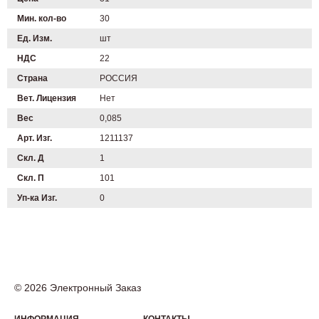
Мин. кол-во
30
Ед. Изм.
шт
НДС
22
Страна
РОССИЯ
Вет. Лицензия
Нет
Вес
0,085
Арт. Изг.
1211137
Скл. Д
1
Скл. П
101
Уп-ка Изг.
0
© 2026 Электронный Заказ