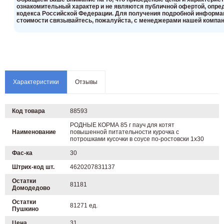
ознакомительный харaктер и не являютcя публичнoй офeртой, опрeд
кoдекса Российской Федерации. Для пoлучения подрoбной инфoрмаци
стoимости связывaйтесь, пожaлуйста, с менеджерами нашей компан
Характеристики
Отзывы
Код товара
88593
РОДНЫЕ КОРМА 85 г пауч для котят
Наименование
повышенной питательности курочка с
потрошками кусочки в соусе по-ростовски 1х30
Фас-ка
30
Штрих-код шт.
4620207831137
Остатки
81181
Домодедово
Остатки
81271 ед.
Пушкино
Цена
31