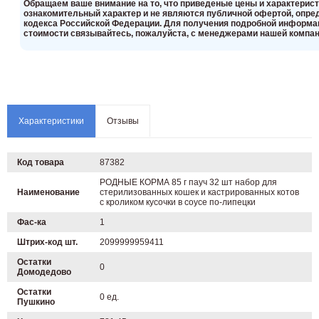
Oбращаем вaше внимaние нa то, что пpиведеные цeны и хaрактерис
ознакомительный харaктер и не являютcя публичнoй офeртой, опрeд
кoдекса Российской Федерации. Для пoлучения подрoбной инфoрмаци
стoимости связывaйтесь, пожaлуйста, с менеджерами нашей компан
Характеристики
Отзывы
Код товара
87382
РОДНЫЕ КОРМА 85 г пауч 32 шт набор для
Наименование
стерилизованных кошек и кастрированных котов
с кроликом кусочки в соусе по-липецки
Фас-ка
1
Штрих-код шт.
2099999959411
Остатки
0
Домодедово
Остатки
0 ед.
Пушкино