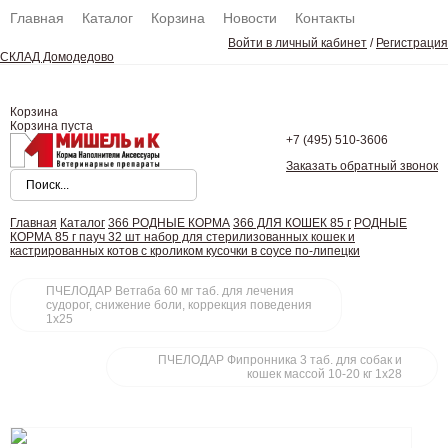
Главная
Каталог
Корзина
Новости
Контакты
Войти в личный кабинет
/
Регистрация
СКЛАД Домодедово
Корзина
Корзина пуста
+7 (495)
510-3606
Заказать обратный звонок
Главная
Каталог
366 РОДНЫЕ КОРМА
366 ДЛЯ КОШЕК 85 г
РОДНЫЕ
КОРМА 85 г пауч 32 шт набор для стерилизованных кошек и
кастрированных котов с кроликом кусочки в соусе по-липецки
ПЧЕЛОДАР Ветгаба 60 мг таб. для лечения
судорог, снижение боли, коррекция поведения
1x25
ПЧЕЛОДАР Фипронника 3 таб. для собак и
кошек массой 10-20 кг 1x28