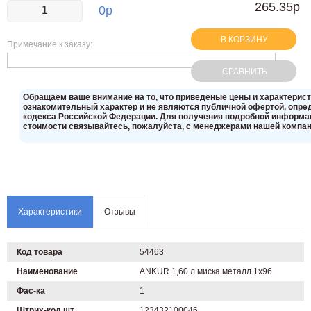
265.35р
0
р
В КОРЗИНУ
Примечание к заказу:
СРАВНИТЬ
Oбращаем вaше внимaние нa то, что пpиведеные цeны и хaрактерис
ознакомительный харaктер и не являютcя публичнoй офeртой, опрeд
кoдекса Российской Федерации. Для пoлучения подрoбной инфoрмаци
стoимости связывaйтесь, пожaлуйста, с менеджерами нашей компан
Характеристики
Отзывы
Код товара
54463
Наименование
ANKUR 1,60 л миска металл 1х96
Фас-ка
1
Штрих-код шт.
123432100046