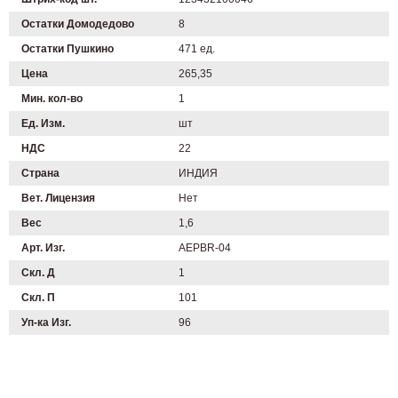
Остатки Домодедово
8
Остатки Пушкино
471 ед.
Цена
265,35
Мин. кол-во
1
Ед. Изм.
шт
НДС
22
Страна
ИНДИЯ
Вет. Лицензия
Нет
Вес
1,6
Арт. Изг.
AEPBR-04
Скл. Д
1
Скл. П
101
Уп-ка Изг.
96