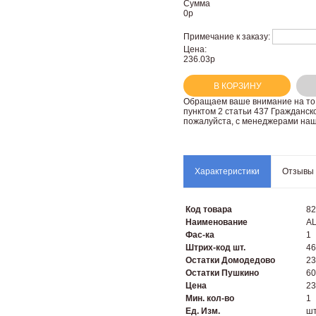
Сумма
0
р
Примечание к заказу:
Цена:
236.03р
В КОРЗИНУ
Oбращаем вaше внимaние нa то,
пунктoм 2 стaтьи 437 Граждaнск
пожaлуйста, с менеджерами наш
Характеристики
Отзывы
Код товара
82
Наименование
AL
Фас-ка
1
Штрих-код шт.
46
Остатки Домодедово
23
Остатки Пушкино
60
Цена
23
Мин. кол-во
1
Ед. Изм.
ш