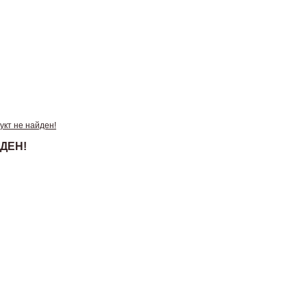
укт не найден!
ДЕН!