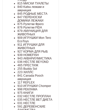
УХОДУ
815 МИСКИ ТУАЛЕТЫ
840 Katsu лежаки и
амуниция
845 РОДНЫЕ МЕСТА
847 ПЕРЕНОСКИ
ДОМИКИ ЛЕЖАКИ
875 Рулетки Фрего
876 Рулетки FIDA
879 АМУНИЦИЯ ДЛЯ
ЖИВОТНЫХ
909 ИГРУШКИ Mon Tero
EcoToys
911 ИГРУШКИ ДЛЯ
ЖИВОТНЫХ
927 КОРМА ДЛЯ РЫБ
939 HOMEFISH
943 АКВАРИУМИСТИКА
036 НЕСТЛЕ BEYOND
465 ПРЕСТИЖ
255 Buddy Sol
223 ХИЛЛC
841 Canada Poоch
амуниция
117 REFLEX
910 ИГРУШКИ Chomper
998 РЕКЛАМА
975 КНИГИ
032 НЕСТЛЕ ПРОПЛАН
035 НЕСТЛЕ ВЕТ ДИЕТА
031 НЕСТЛЕ
591 ДЕРЕВЕНСКИЕ