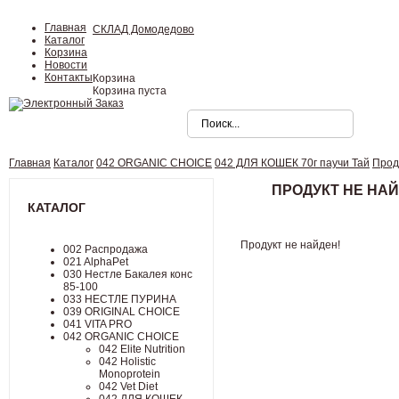
Главная
СКЛАД Домодедово
Каталог
Корзина
Новости
Контакты
Корзина
Корзина пуста
Главная
Каталог
042 ORGANIC CHOICE
042 ДЛЯ КОШЕК 70г паучи Тай
Прод
ПРОДУКТ НЕ НАЙ
КАТАЛОГ
Продукт не найден!
002 Распродажа
021 AlphaPet
030 Нестле Бакалея конc
85-100
033 НЕСТЛЕ ПУРИНА
039 ORIGINAL CHOICE
041 VITA PRO
042 ORGANIC CHOICE
042 Elite Nutrition
042 Holistic
Monoprotein
042 Vet Diet