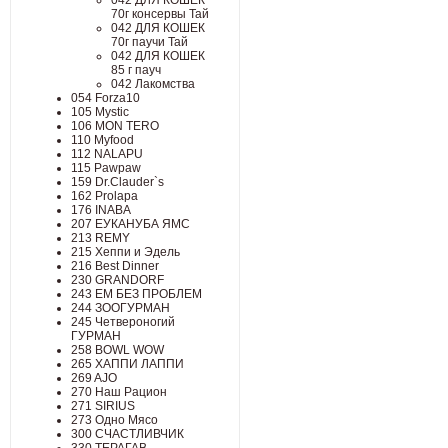
042 ДЛЯ КОШЕК
70г консервы Тай
042 ДЛЯ КОШЕК
70г паучи Тай
042 ДЛЯ КОШЕК
85 г пауч
042 Лакомства
054 Forza10
105 Mystic
106 MON TERO
110 Myfood
112 NALAPU
115 Pawpaw
159 Dr.Clauder`s
162 Prolapa
176 INABA
207 ЕУКАНУБА ЯМС
213 REMY
215 Хеппи и Эдель
216 Best Dinner
230 GRANDORF
243 ЕМ БЕЗ ПРОБЛЕМ
244 ЗООГУРМАН
245 Четвероногий
ГУРМАН
258 BOWL WOW
265 ХАППИ ЛАППИ
269 AJO
270 Наш Рацион
271 SIRIUS
273 Одно Мясо
300 СЧАСТЛИВЧИК