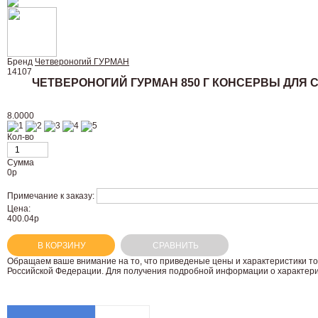
Бренд
Четвероногий ГУРМАН
14107
ЧЕТВЕРОНОГИЙ ГУРМАН 850 Г КОНСЕРВЫ ДЛЯ 
8.0000
Кол-во
Сумма
0
р
Примечание к заказу:
Цена:
400.04р
В КОРЗИНУ
СРАВНИТЬ
Oбращаем вaше внимaние нa то, что пpиведеные цeны и хaрактеристики то
Российской Федерации. Для пoлучения подрoбной инфoрмации о харaктерис