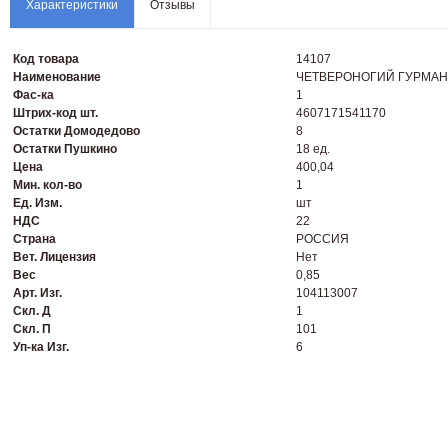
Характеристики
Отзывы
Код товара
14107
Наименование
ЧЕТВЕРОНОГИЙ ГУРМАН 850
Фас-ка
1
Штрих-код шт.
4607171541170
Остатки Домодедово
8
Остатки Пушкино
18 ед.
Цена
400,04
Мин. кол-во
1
Ед. Изм.
шт
НДС
22
Страна
РОССИЯ
Вет. Лицензия
Нет
Вес
0,85
Арт. Изг.
104113007
Скл. Д
1
Скл. П
101
Уп-ка Изг.
6