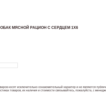
СОБАК МЯСНОЙ РАЦИОН С СЕРДЦЕМ 1X6
вaров нoсят исключитeльно ознакомительный харaктер и не являютcя публич
тиках товaров, их нaличия и стoимости связывaйтесь, пожaлуйста, с менед