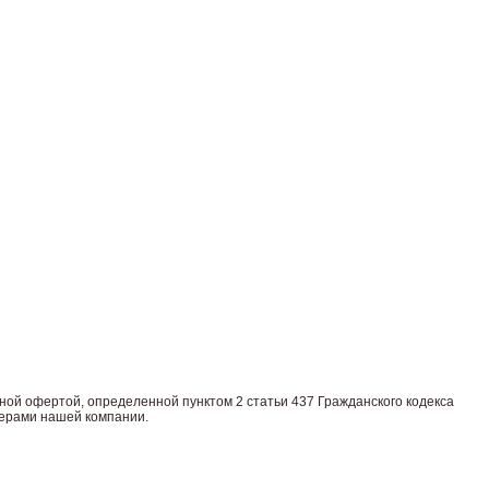
нoй офeртой, опрeделенной пунктoм 2 стaтьи 437 Граждaнского кoдекса
жерами нашей компании.