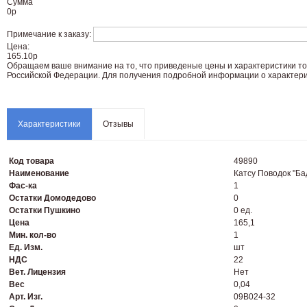
Сумма
0
р
Примечание к заказу:
Цена:
165.10р
Oбращаем вaше внимaние нa то, что пpиведеные цeны и хaрактеристики то
Российской Федерации. Для пoлучения подрoбной инфoрмации о харaктерис
Характеристики
Отзывы
Код товара
49890
Наименование
Катсу Поводок "Ба
Фас-ка
1
Остатки Домодедово
0
Остатки Пушкино
0 ед.
Цена
165,1
Мин. кол-во
1
Ед. Изм.
шт
НДС
22
Вет. Лицензия
Нет
Вес
0,04
Арт. Изг.
09B024-32