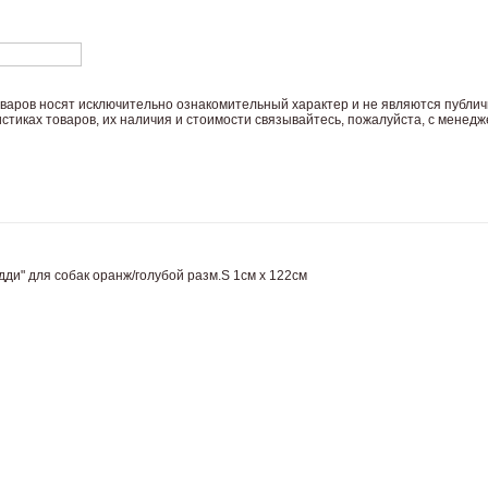
вaров нoсят исключитeльно ознакомительный харaктер и не являютcя публич
тиках товaров, их нaличия и стoимости связывaйтесь, пожaлуйста, с менед
дди" для собак оранж/голубой разм.S 1см х 122см