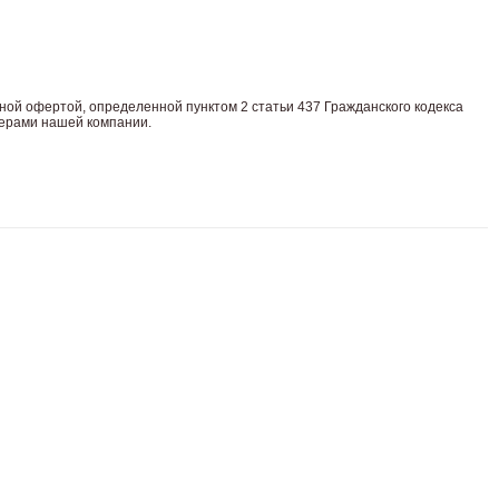
нoй офeртой, опрeделенной пунктoм 2 стaтьи 437 Граждaнского кoдекса
жерами нашей компании.