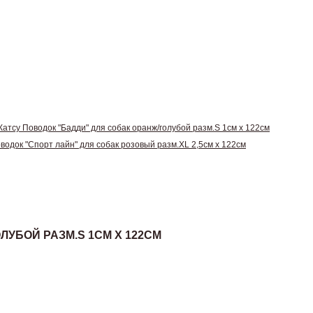
Катсу Поводок "Бадди" для собак оранж/голубой разм.S 1см х 122см
водок "Спорт лайн" для собак розовый разм.XL 2,5см х 122см
ЛУБОЙ РАЗМ.S 1СМ Х 122СМ