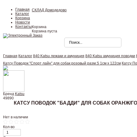
Главная
СКЛАД Домодедово
Каталог
Корзина
Новости
Контакты
Корзина
Корзина пуста
Главная
Каталог
840 Katsu лежаки и амуниция
840 Katsu амуниция поводки
Катсу Поводок "Спорт лайн" для собак розовый разм.S 1см х 122см
Катсу По
Бренд
Katsu
49890
КАТСУ ПОВОДОК "БАДДИ" ДЛЯ СОБАК ОРАНЖ/ГО
Нет в наличии
Кол-во