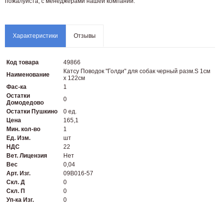
пожaлуйста, с менеджерами нашей компании.
Характеристики
Отзывы
Код товара
49866
Катсу Поводок "Голди" для собак черный разм.S 1см
Наименование
х 122см
Фас-ка
1
Остатки
0
Домодедово
Остатки Пушкино
0 ед.
Цена
165,1
Мин. кол-во
1
Ед. Изм.
шт
НДС
22
Вет. Лицензия
Нет
Вес
0,04
Арт. Изг.
09B016-57
Скл. Д
0
Скл. П
0
Уп-ка Изг.
0