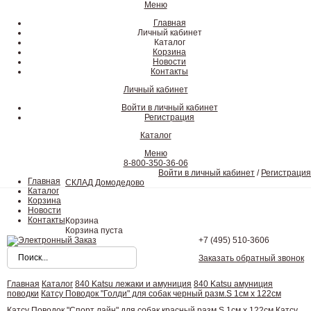
Меню
Главная
Личный кабинет
Каталог
Корзина
Новости
Контакты
Личный кабинет
Войти в личный кабинет
Регистрация
Каталог
Меню
8-800-350-36-06
Войти в личный кабинет
/
Регистрация
Главная
СКЛАД Домодедово
Каталог
Корзина
Новости
Контакты
Корзина
Корзина пуста
+7 (495)
510-3606
Заказать обратный звонок
Главная
Каталог
840 Katsu лежаки и амуниция
840 Katsu амуниция
поводки
Катсу Поводок "Голди" для собак черный разм.S 1см х 122см
Катсу Поводок "Спорт лайн" для собак красный разм.S 1см х 122см
Катсу