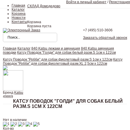
Войти в личный кабинет
/
Регистрация
Главная
СКЛАД Домодедово
Каталог
Корзина
Новости
Контакты
Корзина
Корзина пуста
+7 (495)
510-3606
Заказать обратный звонок
Главная
Каталог
840 Katsu лежаки и амуниция
840 Katsu амуниция
поводки
Катсу Поводок "Голди" для собак белый разм.S 1см х 122см
Катсу Поводок "Робби" для собак фиолетовый разм.S 1см х 122см
Катсу
Поводок "Робби" для собак фиолетовый разм.XL 2,5см х 122см
Бренд
Katsu
49869
КАТСУ ПОВОДОК "ГОЛДИ" ДЛЯ СОБАК БЕЛЫЙ
РАЗМ.S 1СМ Х 122СМ
Нет в наличии
Кол-во