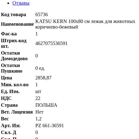
Отзывы
Код товара
65736
KATSU KERN 100х80 см лежак для животных
Наименование
коричнево-бежевый
Фас-ка
1
Штрих-код
4627075536591
шт.
Остатки
0
Домодедово
Остатки
0 ед.
Пушкино
Цена
2858,87
Мин. кол-во
1
Ед. Изм.
шт
НДС
22
Страна
ПОЛЬША
Вет. Лицензия
Нет
Вес
1,2
Арт. Изг.
PZ 661-36591
Скл. Д
0