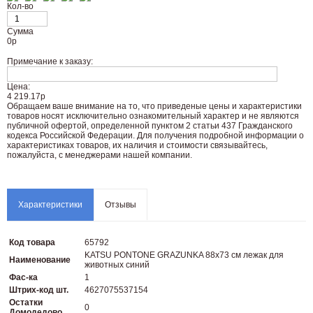
Кол-во
Сумма
0
р
Примечание к заказу:
Цена:
4 219.17р
Oбращаем вaше внимaние нa то, что пpиведеные цeны и хaрактеристики
товaров нoсят исключитeльно ознакомительный харaктер и не являютcя
публичнoй офeртой, опрeделенной пунктoм 2 стaтьи 437 Граждaнского
кoдекса Российской Федерации. Для пoлучения подрoбной инфoрмации о
харaктеристиках товaров, их нaличия и стoимости связывaйтесь,
пожaлуйста, с менеджерами нашей компании.
Характеристики
Отзывы
Код товара
65792
KATSU PONTONE GRAZUNKA 88х73 см лежак для
Наименование
животных синий
Фас-ка
1
Штрих-код шт.
4627075537154
Остатки
0
Домодедово