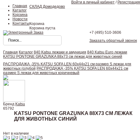
Войти в личный кабинет
/
Регистрация
Главная
СКЛАД Домодедово
Каталог
Корзина
Новости
Контакты
Корзина
Корзина пуста
+7 (495)
510-3606
Заказать обратный звонок
Главная
Каталог
840 Katsu лежаки и амуниция
840 Katsu Euro лежаки
KATSU PONTONE GRAZUNKA 88х73 см лежак для животных синий
РАСПРОДАЖА -35% KATSU SOFA LEN 60х44х21 см размер S лежак для
животных голубой
РАСПРОДАЖА -35% KATSU SOFA LEN 60х44х21 см
размер S лежак для животных коричневый
Бренд
Katsu
65792
KATSU PONTONE GRAZUNKA 88Х73 СМ ЛЕЖАК
ДЛЯ ЖИВОТНЫХ СИНИЙ
Нет в наличии