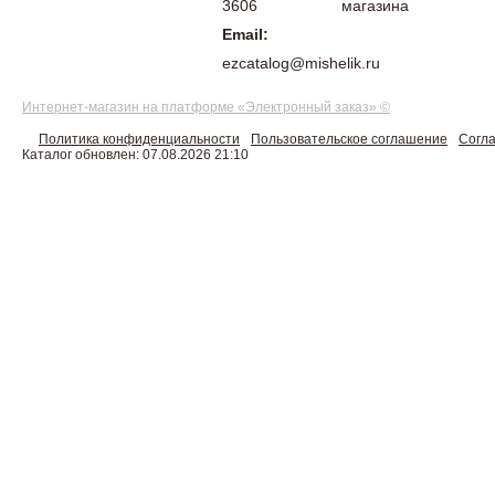
3606
магазина
Email:
ezcatalog@mishelik.ru
Интернет-магазин на платформе «Электронный заказ» ©
Политика конфиденциальности
Пользовательское соглашение
Согла
Каталог обновлен: 07.08.2026 21:10