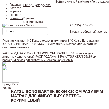
Войти в личный кабинет
/
Регистрация
Главная
СКЛАД Домодедово
Каталог
Корзина
Новости
Контакты
Корзина
Корзина пуста
+7 (495)
510-3606
Заказать обратный звонок
Главная
Каталог
840 Katsu лежаки и амуниция
840 Katsu Euro лежаки
KATSU BONO BARTEK 80х64х10 см размер M матрас для животных
светло-коричневый
РАСПРОДАЖА -32% KATSU PONTONE KASIA 88х62 см лежак для
животных фиолетовый
РАСПРОДАЖА -34% KATSU KERN 65х85 см
размер M лежак для животных бежево-коричневый
Бренд
Katsu
70376
KATSU BONO BARTEK 80Х64Х10 СМ РАЗМЕР M
МАТРАС ДЛЯ ЖИВОТНЫХ СВЕТЛО-
КОРИЧНЕВЫЙ