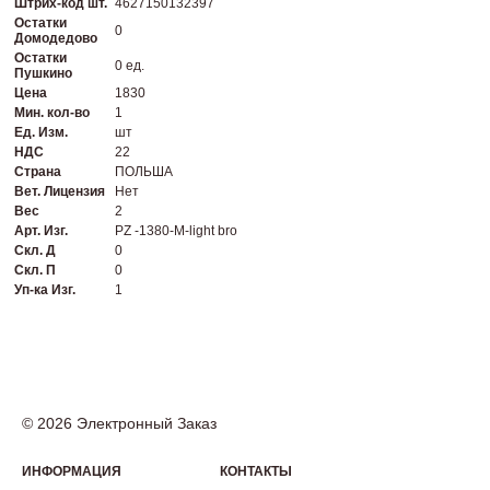
Штрих-код шт.
4627150132397
Остатки
0
Домодедово
Остатки
0 ед.
Пушкино
Цена
1830
Мин. кол-во
1
Ед. Изм.
шт
НДС
22
Страна
ПОЛЬША
Вет. Лицензия
Нет
Вес
2
Арт. Изг.
PZ -1380-M-light bro
Скл. Д
0
Скл. П
0
Уп-ка Изг.
1
© 2026 Электронный Заказ
ИНФОРМАЦИЯ
КОНТАКТЫ