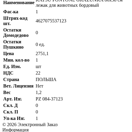
Наименование
лежак для животных бордовый
Фас-ка
1
Штрих-код
4627075537123
шт.
Остатки
0
Домодедово
Остатки
0 ед.
Пушкино
Цена
2751,1
Мин. кол-во
1
Ед. Изм.
шт
НДС
22
Страна
ПОЛЬША
Вет. Лицензия
Нет
Вес
1,2
Арт. Изг.
PZ 084-37123
Скл. Д
0
Скл. П
0
Уп-ка Изг.
1
© 2026 Электронный Заказ
Информация