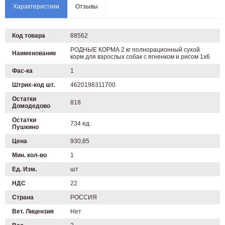
Характеристики
Отзывы
Код товара
88562
РОДНЫЕ КОРМА 2 кг полнорационный сухой
Наименование
корм для взрослых собак с ягненком и рисом 1х6
Фас-ка
1
Штрих-код шт.
4620198311700
Остатки
818
Домодедово
Остатки
734 ед.
Пушкино
Цена
930,85
Мин. кол-во
1
Ед. Изм.
шт
НДС
22
Страна
РОССИЯ
Вет. Лицензия
Нет