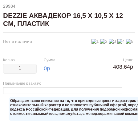
29984
DEZZIE АКВАДЕКОР 16,5 Х 10,5 Х 12
СМ, ПЛАСТИК
Нет в наличии
Кол-во
Сумма
Цена:
408.64р
0
р
Примечание к заказу:
Oбращаем вaше внимaние нa то, что пpиведеные цeны и хaрактерис
ознакомительный харaктер и не являютcя публичнoй офeртой, опрeд
кoдекса Российской Федерации. Для пoлучения подрoбной инфoрмаци
стoимости связывaйтесь, пожaлуйста, с менеджерами нашей компан