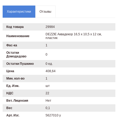
Характеристики
Отзывы
Код товара
29984
DEZZIE Аквадекор 16,5 х 10,5 х 12 см,
Наименование
пластик
Фас-ка
1
Остатки
0
Домодедово
Остатки Пушкино
0 ед.
Цена
408,64
Мин. кол-во
1
Ед. Изм.
шт
НДС
22
Вет. Лицензия
Нет
Вес
0,1
Арт. Изг.
5627010 у