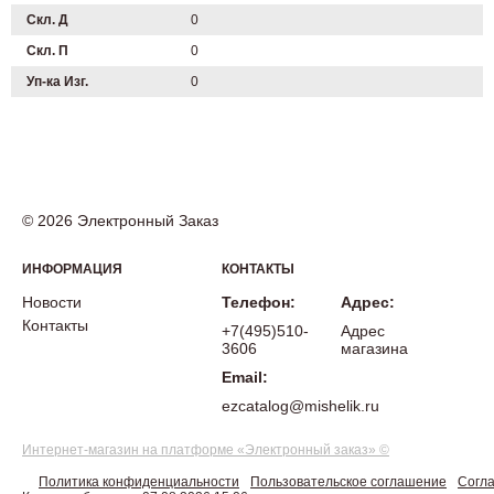
Скл. Д
0
Скл. П
0
Уп-ка Изг.
0
© 2026 Электронный Заказ
ИНФОРМАЦИЯ
КОНТАКТЫ
Новости
Телефон:
Адрес:
Контакты
+7(495)510-
Адрес
3606
магазина
Email:
ezcatalog@mishelik.ru
Интернет-магазин на платформе «Электронный заказ» ©
Политика конфиденциальности
Пользовательское соглашение
Согла