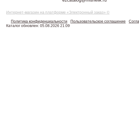
ezcatalog@mishelik.ru
Интернет-магазин на платформе «Электронный заказ» ©
Политика конфиденциальности
Пользовательское соглашение
Согла
Каталог обновлен: 05.08.2026 21:09