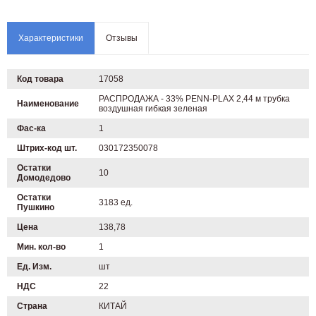
Характеристики
Отзывы
Код товара
17058
РАСПРОДАЖА - 33% PENN-PLAX 2,44 м трубка
Наименование
воздушная гибкая зеленая
Фас-ка
1
Штрих-код шт.
030172350078
Остатки
10
Домодедово
Остатки
3183 ед.
Пушкино
Цена
138,78
Мин. кол-во
1
Ед. Изм.
шт
НДС
22
Страна
КИТАЙ