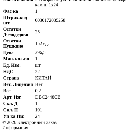
камни 1х24
Фас-ка
1
Штрих-код
0030172035258
шт.
Остатки
25
Домодедово
Остатки
152 ед.
Пушкино
Цена
396,5
Мин. кол-во
1
Ед. Изм.
шт
НДС
22
Страна
КИТАЙ
Вет. Лицензия
Нет
Вес
0,2
Арт. Изг.
DBC2448CB
Скл. Д
1
Скл. П
101
Уп-ка Изг.
24
© 2026 Электронный Заказ
Информация