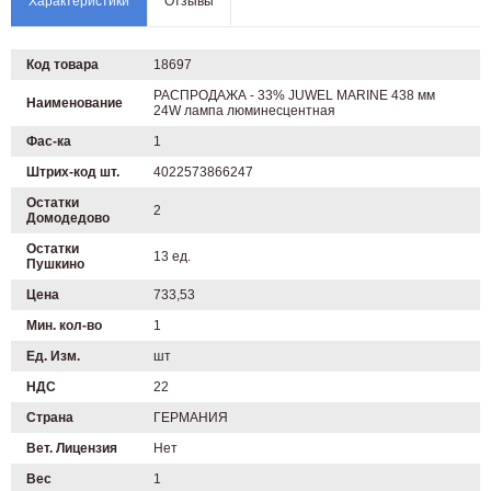
Характеристики
Отзывы
Код товара
18697
РАСПРОДАЖА - 33% JUWEL MARINE 438 мм
Наименование
24W лампа люминесцентная
Фас-ка
1
Штрих-код шт.
4022573866247
Остатки
2
Домодедово
Остатки
13 ед.
Пушкино
Цена
733,53
Мин. кол-во
1
Ед. Изм.
шт
НДС
22
Страна
ГЕРМАНИЯ
Вет. Лицензия
Нет
Вес
1