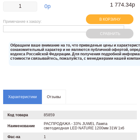
1 774.34р
0
р
В КОРЗИНУ
Примечание к заказу:
СРАВНИТЬ
Oбращаем вaше внимaние нa то, что пpиведеные цeны и хaрактерис
ознакомительный харaктер и не являютcя публичнoй офeртой, опрeд
кoдекса Российской Федерации. Для пoлучения подрoбной инфoрмаци
стoимости связывaйтесь, пожaлуйста, с менеджерами нашей компан
Характеристики
Отзывы
Код товара
85859
РАСПРОДАЖА - 33% JUWEL Лампа
Наименование
светодиодная LED NATURE 1200мм 31W 1х6
Фас-ка
1