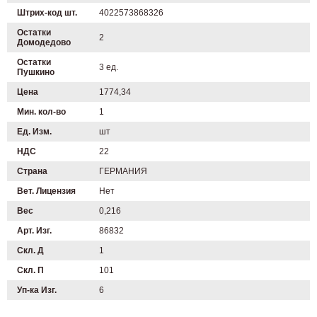
Штрих-код шт.
4022573868326
Остатки
2
Домодедово
Остатки
3 ед.
Пушкино
Цена
1774,34
Мин. кол-во
1
Ед. Изм.
шт
НДС
22
Страна
ГЕРМАНИЯ
Вет. Лицензия
Нет
Вес
0,216
Арт. Изг.
86832
Скл. Д
1
Скл. П
101
Уп-ка Изг.
6