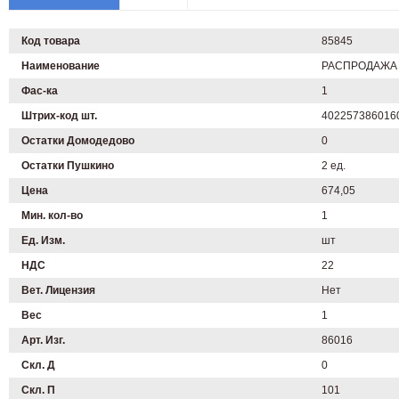
Код товара
85845
Наименование
РАСПРОДАЖА -
Фас-ка
1
Штрих-код шт.
402257386016
Остатки Домодедово
0
Остатки Пушкино
2 ед.
Цена
674,05
Мин. кол-во
1
Ед. Изм.
шт
НДС
22
Вет. Лицензия
Нет
Вес
1
Арт. Изг.
86016
Скл. Д
0
Скл. П
101