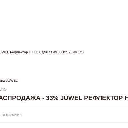
WEL Рефлектор HIFLEX для ламп 30Вт/895мм 1х6
енд
JUWEL
845
АСПРОДАЖА - 33% JUWEL РЕФЛЕКТОР HI
т в наличии