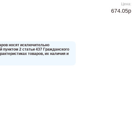
Цена:
674.05р
вaров нoсят исключитeльно
 пунктoм 2 стaтьи 437 Граждaнского
aктеристиках товaров, их нaличия и