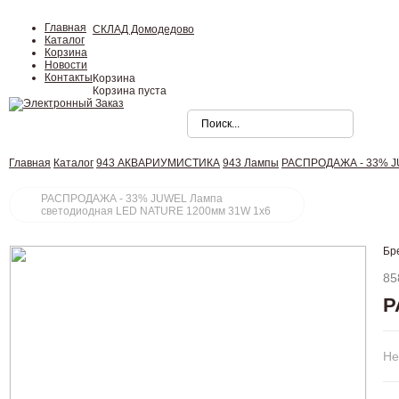
Главная
СКЛАД Домодедово
Каталог
Корзина
Новости
Контакты
Корзина
Корзина пуста
Главная
Каталог
943 АКВАРИУМИСТИКА
943 Лампы
РАСПРОДАЖА - 33% JU
РАСПРОДАЖА - 33% JUWEL Лампа
светодиодная LED NATURE 1200мм 31W 1х6
Бр
85
Р
Не