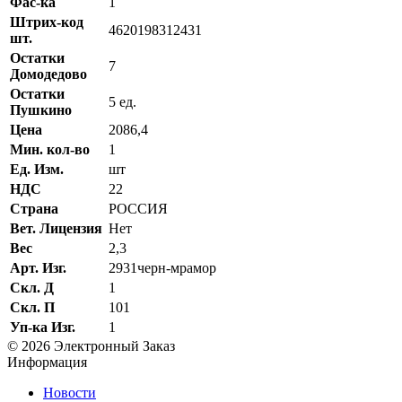
Фас-ка
1
Штрих-код
4620198312431
шт.
Остатки
7
Домодедово
Остатки
5 ед.
Пушкино
Цена
2086,4
Мин. кол-во
1
Ед. Изм.
шт
НДС
22
Страна
РОССИЯ
Вет. Лицензия
Нет
Вес
2,3
Арт. Изг.
2931черн-мрамор
Скл. Д
1
Скл. П
101
Уп-ка Изг.
1
© 2026 Электронный Заказ
Информация
Новости