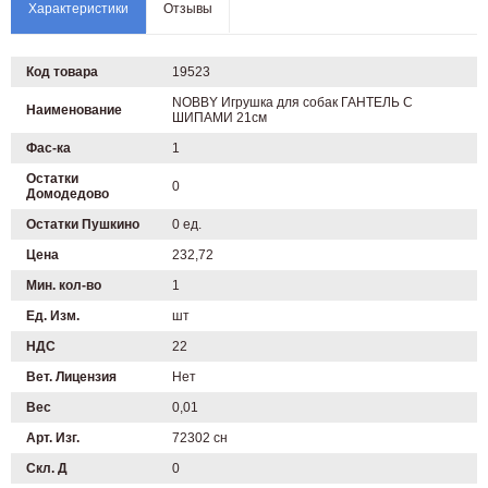
Характеристики
Отзывы
Код товара
19523
NOBBY Игрушка для собак ГАНТЕЛЬ С
Наименование
ШИПАМИ 21см
Фас-ка
1
Остатки
0
Домодедово
Остатки Пушкино
0 ед.
Цена
232,72
Мин. кол-во
1
Ед. Изм.
шт
НДС
22
Вет. Лицензия
Нет
Вес
0,01
Арт. Изг.
72302 сн
Скл. Д
0