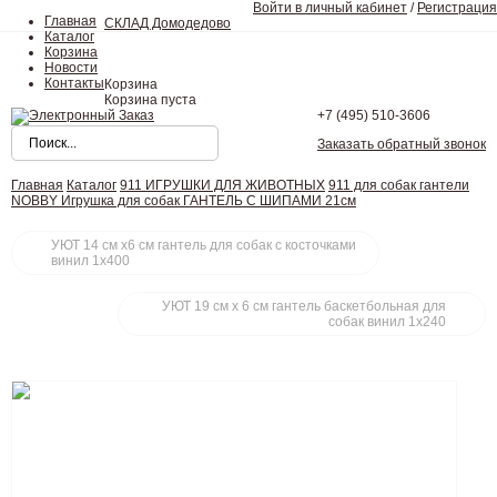
Войти в личный кабинет
/
Регистрация
Главная
СКЛАД Домодедово
Каталог
Корзина
Новости
Контакты
Корзина
Корзина пуста
+7 (495)
510-3606
Заказать обратный звонок
Главная
Каталог
911 ИГРУШКИ ДЛЯ ЖИВОТНЫХ
911 для собак гантели
NOBBY Игрушка для собак ГАНТЕЛЬ С ШИПАМИ 21см
УЮТ 14 см х6 см гантель для собак с косточками
винил 1х400
УЮТ 19 см х 6 см гантель баскетбольная для
собак винил 1х240