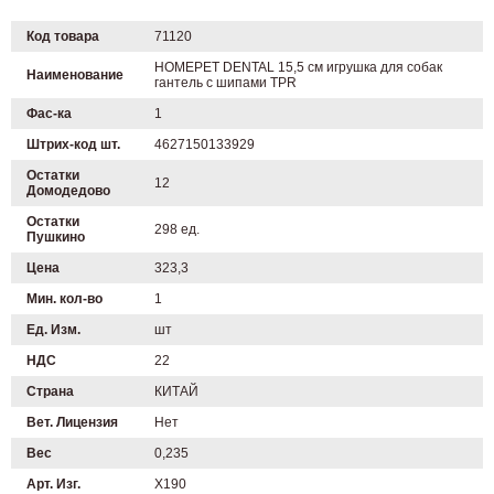
Код товара
71120
HOMEPET DENTAL 15,5 см игрушка для собак
Наименование
гантель с шипами TPR
Фас-ка
1
Штрих-код шт.
4627150133929
Остатки
12
Домодедово
Остатки
298 ед.
Пушкино
Цена
323,3
Мин. кол-во
1
Ед. Изм.
шт
НДС
22
Страна
КИТАЙ
Вет. Лицензия
Нет
Вес
0,235
Арт. Изг.
X190