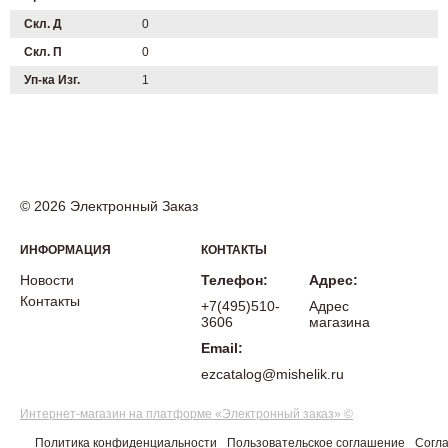
Скл. Д
0
Скл. П
0
Уп-ка Изг.
1
© 2026 Электронный Заказ
ИНФОРМАЦИЯ
КОНТАКТЫ
Новости
Телефон:
Адрес:
Контакты
+7(495)510-
Адрес
3606
магазина
Email:
ezcatalog@mishelik.ru
Интернет-магазин на платформе «Электронный заказ» ©
Политика конфиденциальности
Пользовательское соглашение
Согла