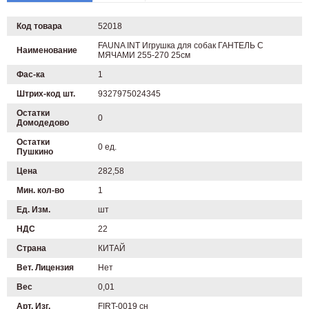
Код товара
52018
FAUNA INT Игрушка для собак ГАНТЕЛЬ С
Наименование
МЯЧАМИ 255-270 25см
Фас-ка
1
Штрих-код шт.
9327975024345
Остатки
0
Домодедово
Остатки
0 ед.
Пушкино
Цена
282,58
Мин. кол-во
1
Ед. Изм.
шт
НДС
22
Страна
КИТАЙ
Вет. Лицензия
Нет
Вес
0,01
Арт. Изг.
FIRT-0019 сн